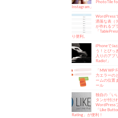
PhotoTile fo
Instagram」
WordPre
洒落な表（
が作れるプ
「TablePr
り便利。
iPhoneでJ
う！とびっ
入りのアプリ「
Radio!」
「MW WP 
力エラーの
ームの位置
ール
独自の「い
タンが付け
WordPre
「Like Butto
Rating」が便利！