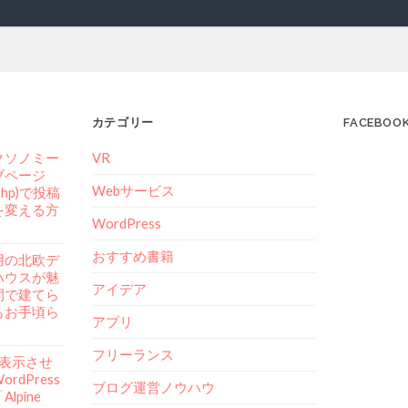
カテゴリー
FACEBOO
クソノミー
VR
ブページ
Webサービス
.php)で投稿
を変える方
WordPress
おすすめ書籍
用の北欧デ
ハウスが魅
アイデア
間で建てら
もお手頃ら
アプリ
フリーランス
mを表示させ
rdPress
ブログ運営ノウハウ
lpine