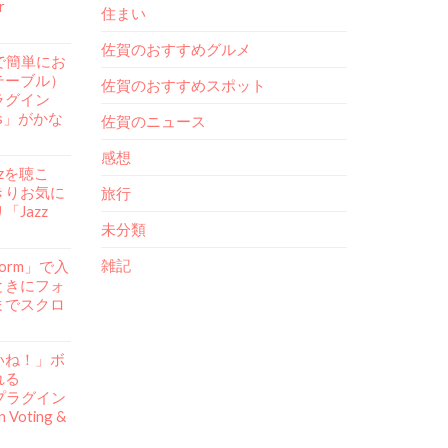
r
住まい
佐賀のおすすめグルメ
ssで簡単にお
テーブル）
佐賀のおすすめスポット
ラグイン
ess」がかな
佐賀のニュース
感想
azzを聴こ
きりお気に
旅行
Jazz
未分類
雑記
Form」で入
ときにフォ
までスクロ
いね！」ボ
れる
ssプラグイン
n Voting &