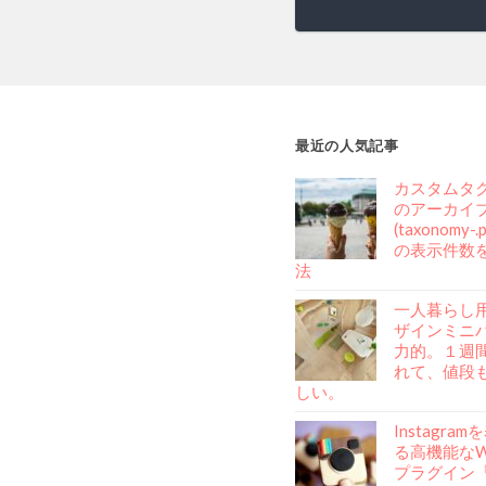
ナ
ビ
ゲ
ー
最近の人気記事
シ
カスタムタ
のアーカイ
ョ
(taxonomy-
の表示件数
ン
法
一人暮らし
ザインミニ
力的。１週
れて、値段
しい。
Instagra
る高機能なWo
プラグイン「A