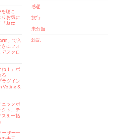
感想
azzを聴こ
きりお気に
旅行
Jazz
未分類
雑記
Form」で入
ときにフォ
までスクロ
いね！」ボ
れる
ssプラグイン
n Voting &
チェックボ
レクト、テ
クスを一括
る
ssユーザー一
時を表示