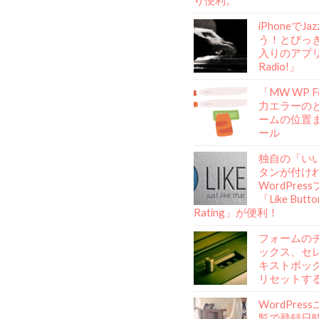
り便利。
iPhoneでJ
う！とびっ
入りのアプリ「
Radio!」
「MW WP 
力エラーの
ームの位置
ール
独自の「い
タンが付け
WordPre
「Like Butto
Rating」が便利！
フォームの
ックス、セ
キストボッ
リセットす
WordPre
覧で登録日