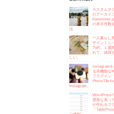
カスタムタ
のアーカイ
(taxonomy-
の表示件数
法
一人暮らし
ザインミニ
力的。１週
れて、値段
しい。
Instagra
る高機能なWo
プラグイン「A
PhotoTile fo
Instagram」
WordPre
洒落な表（
が作れるプ
「TablePr