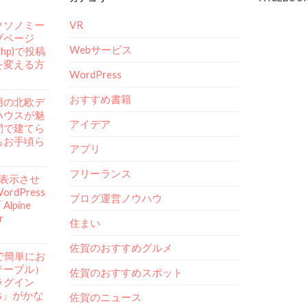
クソノミー
VR
ブページ
Webサービス
.php)で投稿
を変える方
WordPress
おすすめ書籍
用の北欧デ
ハウスが魅
アイデア
間で建てら
もお手頃ら
アプリ
フリーランス
mを表示させ
rdPress
ブログ運営ノウハウ
lpine
r
住まい
佐賀のおすすめグルメ
ssで簡単にお
テーブル）
佐賀のおすすめスポット
ラグイン
ess」がかな
佐賀のニュース