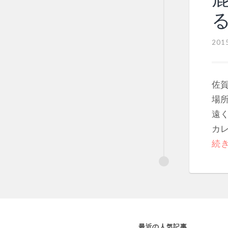
201
佐
場
遠く
カレ
続
最近の人気記事