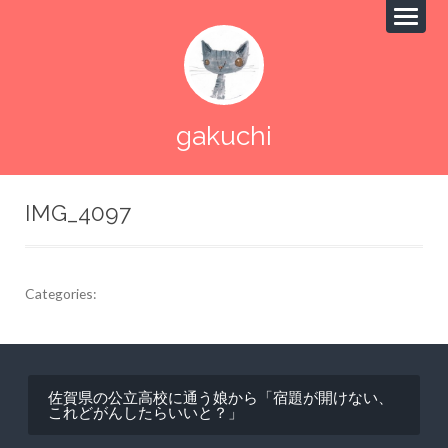
gakuchi
IMG_4097
Categories:
投
佐賀県の公立高校に通う娘から「宿題が開けない、
稿
これどがんしたらいいと？」
ナ