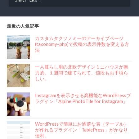
ナ
ビ
ゲ
最近の人気記事
ー
シ
カスタムタクソノミーのアーカイブページ
(taxonomy-.php)で投稿の表示件数を変える方
ョ
法
ン
一人暮らし用の北欧デザインミニハウスが魅
力的。１週間で建てられて、値段もお手頃ら
しい。
Instagramを表示させる高機能なWordPressプ
ラグイン「Alpine PhotoTile for Instagram」
WordPressで簡単にお洒落な表（テーブル）
が作れるプラグイン「TablePress」がかなり
便利。