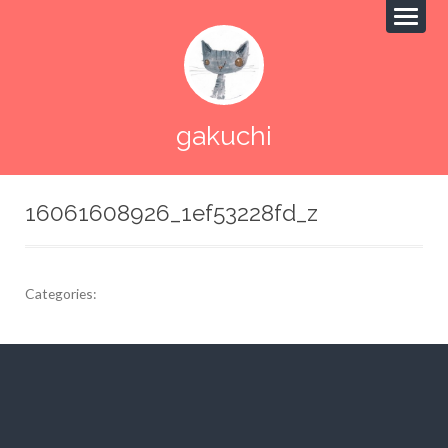
gakuchi
16061608926_1ef53228fd_z
Categories:
投
稿
ナ