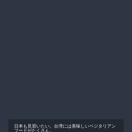
ビ
ゲ
ー
シ
ョ
ン
日本も見習いたい。台湾には美味しいベジタリアン
フードがたくさん。