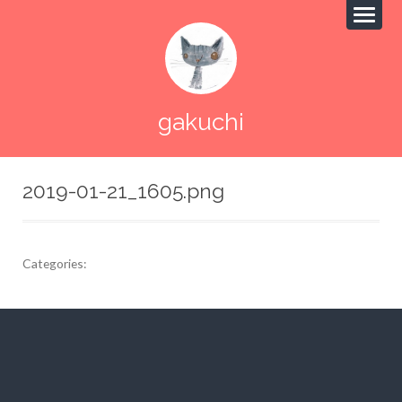
gakuchi
2019-01-21_1605.png
Categories:
投
稿
ナ