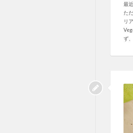
最
た
リア
Ve
ず、