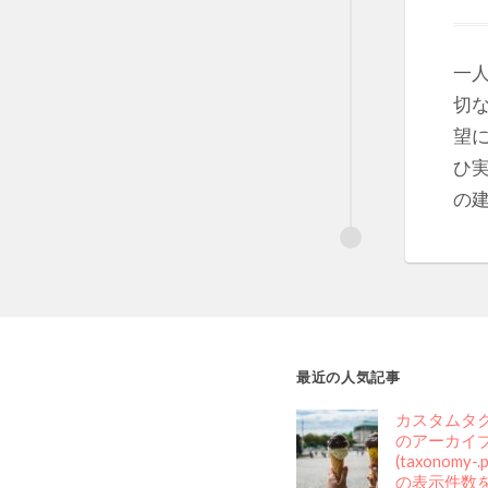
一
切
望
ひ
の建
最近の人気記事
カスタムタ
のアーカイ
(taxonomy-
の表示件数