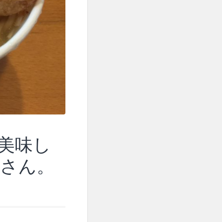
美味し
さん。