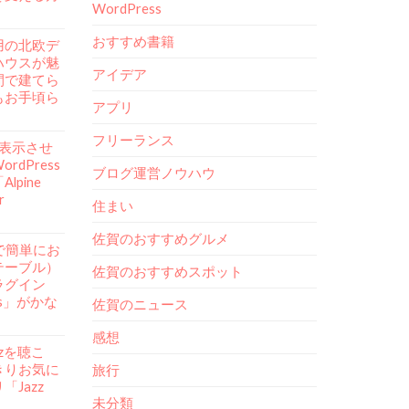
WordPress
おすすめ書籍
用の北欧デ
ハウスが魅
アイデア
間で建てら
もお手頃ら
アプリ
フリーランス
mを表示させ
rdPress
ブログ運営ノウハウ
lpine
r
住まい
佐賀のおすすめグルメ
ssで簡単にお
テーブル）
佐賀のおすすめスポット
ラグイン
ess」がかな
佐賀のニュース
感想
azzを聴こ
きりお気に
旅行
Jazz
未分類