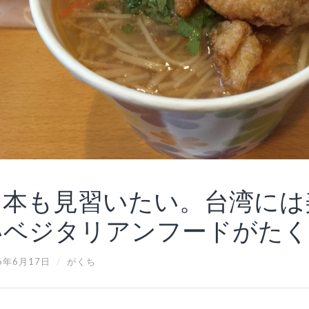
日本も見習いたい。台湾には
いベジタリアンフードがたく
6年6月17日
/
がくち