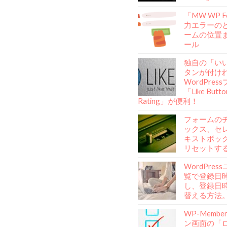
「MW WP 
力エラーの
ームの位置
ール
独自の「い
タンが付け
WordPre
「Like Butto
Rating」が便利！
フォームの
ックス、セ
キストボッ
リセットす
WordPre
覧で登録日
し、登録日
替える方法
WP-Memb
ン画面の「