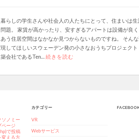
人暮らしの学生さんや社会人の人たちにとって、住まいは生
な問題。 家賃が高かったり、安すぎるアパートは設備が良
にあう住居空間はなかなか見つからないものですね。 そん
実現してほしいスウェーデン発の小さなおうちプロジェクト
築会社であるTen...
続きを読む
カテゴリー
FACEBOO
クソノミー
VR
ブページ
Webサービス
.php)で投稿
を変える方