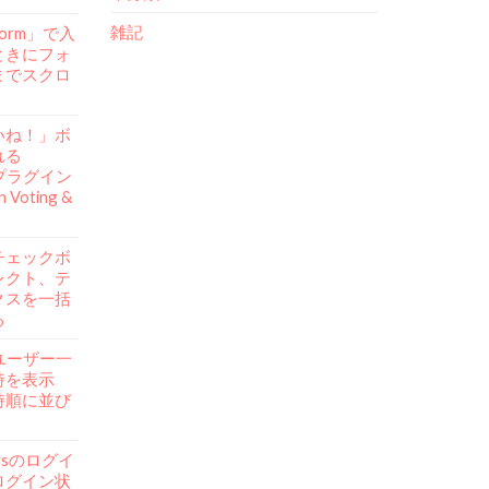
雑記
Form」で入
ときにフォ
までスクロ
いね！」ボ
れる
ssプラグイン
n Voting &
チェックボ
レクト、テ
クスを一括
る
ssユーザー一
時を表示
時順に並び
。
ersのログイ
ログイン状