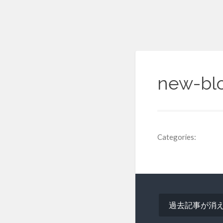
new-bl
Categories:
投
過去記事が消
稿