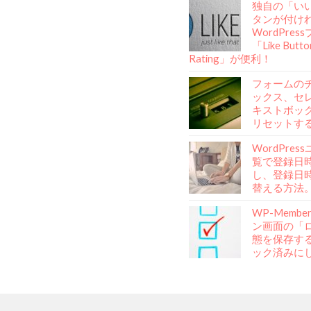
独自の「い
タンが付け
WordPre
「Like Butto
Rating」が便利！
フォームの
ックス、セ
キストボッ
リセットす
WordPre
覧で登録日
し、登録日
替える方法
WP-Memb
ン画面の「
態を保存す
ック済みに