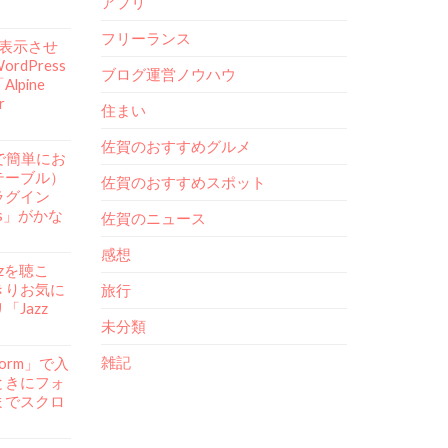
アプリ
フリーランス
mを表示させ
rdPress
ブログ運営ノウハウ
lpine
r
住まい
佐賀のおすすめグルメ
ssで簡単にお
テーブル）
佐賀のおすすめスポット
ラグイン
ess」がかな
佐賀のニュース
感想
azzを聴こ
きりお気に
旅行
Jazz
未分類
雑記
Form」で入
ときにフォ
までスクロ