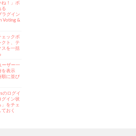
いね！」ボ
れる
ssプラグイン
n Voting &
チェックボ
レクト、テ
クスを一括
る
ssユーザー一
時を表示
時順に並び
。
ersのログイ
ログイン状
る」をチェ
しておく