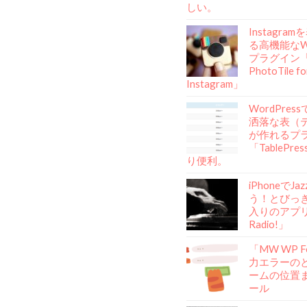
しい。
Instagra
る高機能なWo
プラグイン「A
PhotoTile fo
Instagram」
WordPre
洒落な表（
が作れるプ
「TablePr
り便利。
iPhoneでJ
う！とびっ
入りのアプリ「
Radio!」
「MW WP 
力エラーの
ームの位置
ール