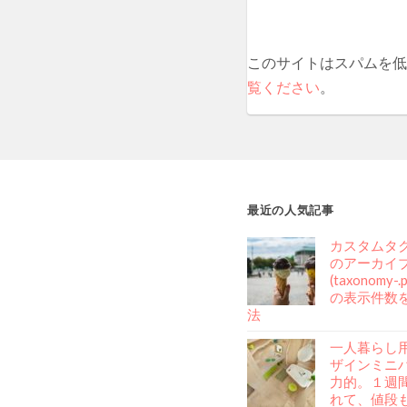
このサイトはスパムを低減
覧ください
。
最近の人気記事
カスタムタ
のアーカイ
(taxonomy-
の表示件数
法
一人暮らし
ザインミニ
力的。１週
れて、値段