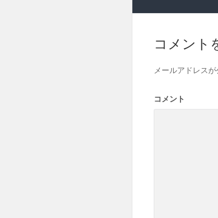
ナ
ビ
コメント
ゲ
ー
メールアドレスが
シ
コメント
ョ
ン