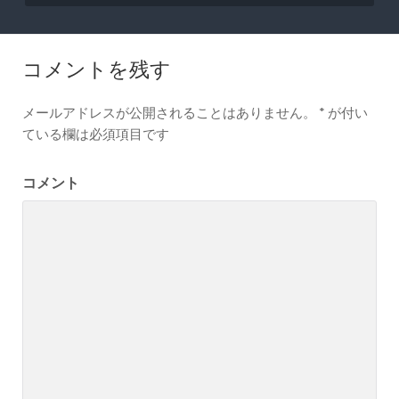
ナ
ビ
ゲ
コメントを残す
ー
シ
メールアドレスが公開されることはありません。
*
が付い
ョ
ている欄は必須項目です
ン
コメント