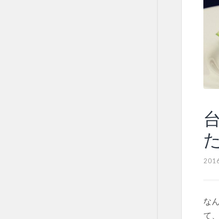
201
な
て