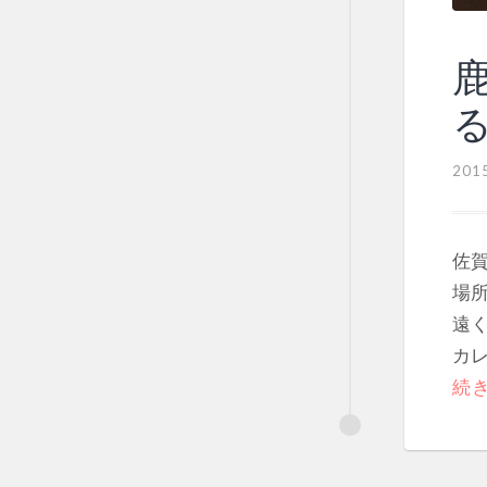
201
佐
場
遠く
カレ
続