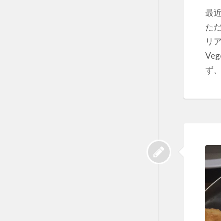
最
た
リア
Ve
ず、