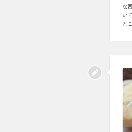
な
い
とこ