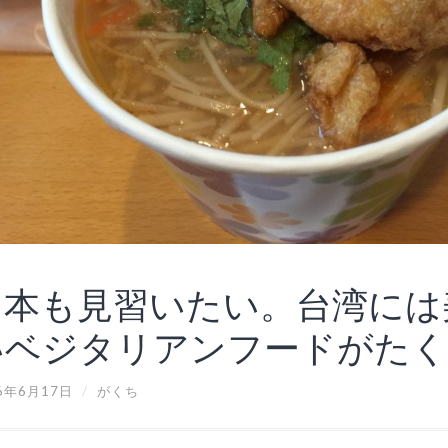
日本も見習いたい。台湾には
いベジタリアンフードがたく
6年6月17日
/
がくち