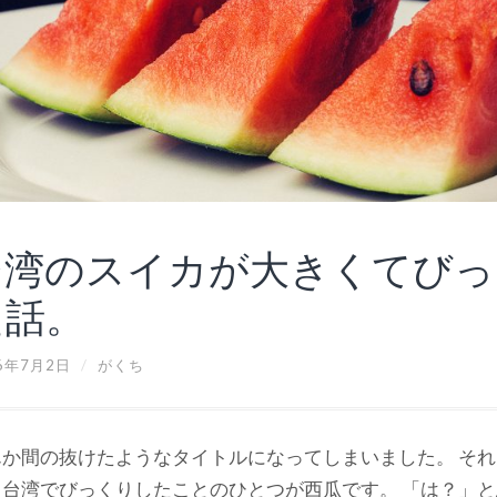
台湾のスイカが大きくてびっ
た話。
6年7月2日
/
がくち
んか間の抜けたようなタイトルになってしまいました。 そ
、台湾でびっくりしたことのひとつが西瓜です。 「は？」