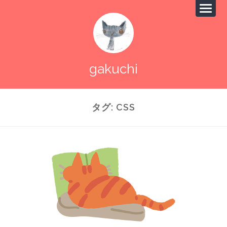
gakuchi
タグ:
CSS