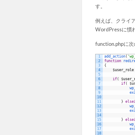
す。
例えば、クライ
WordPres
function.
1
add_action
(
'wp
2
function
redir
3
{
4
$
user_role
5
6
if
(
$
user_
7
if
(
$
u
8
wp
9
ex
10
11
}
else
12
wp
13
ex
14
15
}
else
16
wp
17
ex
18