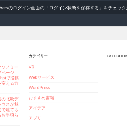
embersのログイン画面の「ログイン状態を保存する」をチェッ
カテゴリー
FACEBOO
クソノミー
VR
ブページ
Webサービス
.php)で投稿
を変える方
WordPress
おすすめ書籍
用の北欧デ
ハウスが魅
アイデア
間で建てら
もお手頃ら
アプリ