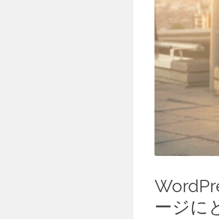
Word
ージに