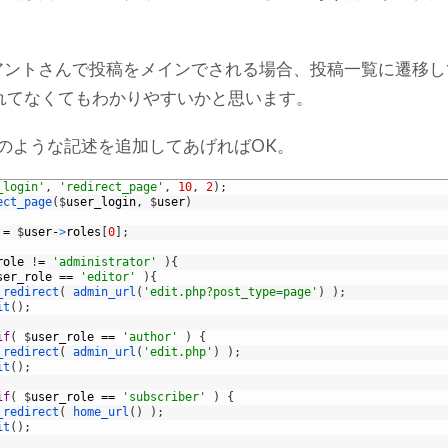
アントさんで投稿をメインでされる場合、投稿一覧に遷移し
sに慣れてなくてもわかりやすいかと思います。
phpに次のような記述を追加してあげればOK。
_login'
,
'redirect_page'
,
10
,
2
)
;
ect_page
(
$
user_login
,
$
user
)
=
$
user
-
>
roles
[
0
]
;
role
!
=
'administrator'
)
{
ser_role
==
'editor'
)
{
_redirect
(
admin_url
(
'edit.php?post_type=page'
)
)
;
it
(
)
;
if
(
$
user_role
==
'author'
)
{
_redirect
(
admin_url
(
'edit.php'
)
)
;
it
(
)
;
if
(
$
user_role
==
'subscriber'
)
{
_redirect
(
home_url
(
)
)
;
it
(
)
;