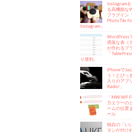
Instagra
る高機能なWo
プラグイン「A
PhotoTile fo
Instagram」
WordPre
洒落な表（
が作れるプ
「TablePr
り便利。
iPhoneでJ
う！とびっ
入りのアプリ「
Radio!」
「MW WP 
力エラーの
ームの位置
ール
独自の「い
タンが付け