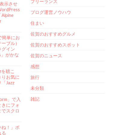
フリーランス
mを表示させ
rdPress
ブログ運営ノウハウ
lpine
r
住まい
佐賀のおすすめグルメ
ssで簡単にお
テーブル）
佐賀のおすすめスポット
ラグイン
ess」がかな
佐賀のニュース
感想
azzを聴こ
きりお気に
旅行
Jazz
未分類
雑記
Form」で入
ときにフォ
までスクロ
いね！」ボ
れる