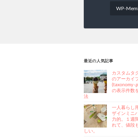
ナ
WP-M
ビ
ゲ
ー
シ
最近の人気記事
ョ
カスタムタ
ン
のアーカイ
(taxonomy-
の表示件数
法
一人暮らし
ザインミニ
力的。１週
れて、値段
しい。